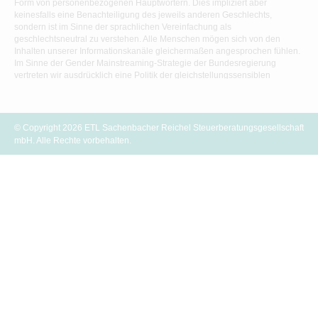
Form von personenbezogenen Hauptwörtern. Dies impliziert aber
keinesfalls eine Benachteiligung des jeweils anderen Geschlechts,
sondern ist im Sinne der sprachlichen Vereinfachung als
geschlechtsneutral zu verstehen. Alle Menschen mögen sich von den
Inhalten unserer Informationskanäle gleichermaßen angesprochen fühlen.
Im Sinne der Gender Mainstreaming-Strategie der Bundesregierung
vertreten wir ausdrücklich eine Politik der gleichstellungssensiblen
Informationsvermittlung.
© Copyright 2026 ETL Sachenbacher Reichel Steuerberatungsgesellschaft
mbH. Alle Rechte vorbehalten.