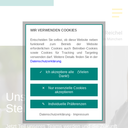
WIR VERWENDEN COOKIES
Sachenbacher Reichel
Steuerberatung in München
Entscheiden Sie selbst, ob diese Website neben
funktionell zum Betrieb der Website
erforderlichen Cookies auch Betreiber-Cookies
sowie Cookies für Tracking und Targeting
verwenden darf. Weitere Details finden Sie in der
Datenschutzerklärung
.
✓ Ich akzeptiere alle (Vielen
Dank!)
✕ Nur essenzielle Cookies
akzeptieren
Unsere
Stellenangebote
✎ Individuelle Präferenzen
·
Datenschutzerklärung
Impressum
Notwendige Cookies
Diese Cookies sind erforderlich, um die
Jetzt Teil unseres Teams werden und die Zukunft
grundlegende Funktionalität der Website