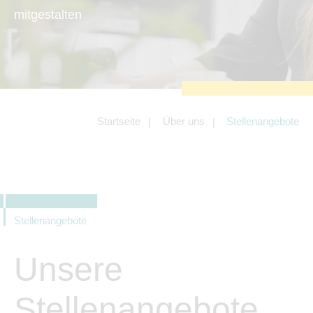
zu sichern.
mitgestalten
Tracking- und Targeting-Cookies
Diese Cookies sind erforderlich, um
unsere Website auf Ihre Bedürfnisse hin
zu optimieren. Hierzu gehört eine
bedarfsgerechte Gestaltung und
fortlaufende Verbesserung unseres
Angebotes einschließlich der
Verknüpfung zu Social-Media-
Angeboten von z.B. Facebook und
Startseite
Über uns
Stellenangebote
LinkedIn.
Betreibercookies
Diese Cookies sind erforderlich, um z.B.
Google Maps zu nutzen oder
eingebettete Videos abspielen zu
können.
Stellenangebote
Unsere
Stellenangebote