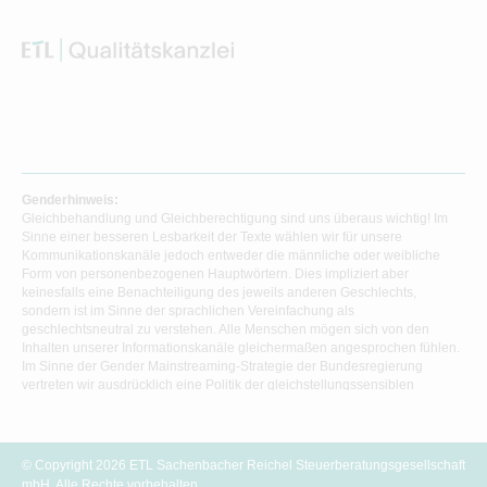
Genderhinweis:
Gleichbehandlung und Gleichberechtigung sind uns überaus wichtig! Im
Sinne einer besseren Lesbarkeit der Texte wählen wir für unsere
Kommunikationskanäle jedoch entweder die männliche oder weibliche
Form von personenbezogenen Hauptwörtern. Dies impliziert aber
keinesfalls eine Benachteiligung des jeweils anderen Geschlechts,
sondern ist im Sinne der sprachlichen Vereinfachung als
geschlechtsneutral zu verstehen. Alle Menschen mögen sich von den
Inhalten unserer Informationskanäle gleichermaßen angesprochen fühlen.
Im Sinne der Gender Mainstreaming-Strategie der Bundesregierung
vertreten wir ausdrücklich eine Politik der gleichstellungssensiblen
Informationsvermittlung.
© Copyright 2026 ETL Sachenbacher Reichel Steuerberatungsgesellschaft
mbH. Alle Rechte vorbehalten.