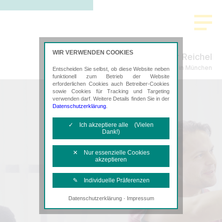
WIR VERWENDEN COOKIES
Sachenbacher Reichel
Steuerberatung in München
Entscheiden Sie selbst, ob diese Website neben
funktionell zum Betrieb der Website
erforderlichen Cookies auch Betreiber-Cookies
sowie Cookies für Tracking und Targeting
verwenden darf. Weitere Details finden Sie in der
Datenschutzerklärung
.
✓ Ich akzeptiere alle (Vielen
Dank!)
✕ Nur essenzielle Cookies
akzeptieren
✎ Individuelle Präferenzen
·
Datenschutzerklärung
Impressum
Notwendige Cookies
Diese Cookies sind erforderlich, um die
grundlegende Funktionalität der Website