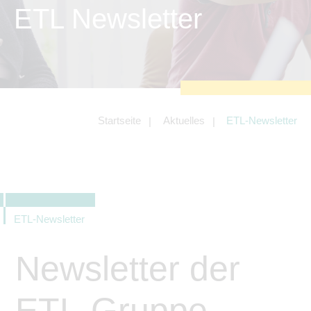
zu sichern.
ETL Newsletter
Tracking- und Targeting-Cookies
Diese Cookies sind erforderlich, um
unsere Website auf Ihre Bedürfnisse hin
zu optimieren. Hierzu gehört eine
bedarfsgerechte Gestaltung und
fortlaufende Verbesserung unseres
Angebotes einschließlich der
Verknüpfung zu Social-Media-
Angeboten von z.B. Facebook und
Startseite
Aktuelles
ETL-Newsletter
LinkedIn.
Betreibercookies
Diese Cookies sind erforderlich, um z.B.
Google Maps zu nutzen oder
eingebettete Videos abspielen zu
können.
ETL-Newsletter
Newsletter der
ETL-Gruppe